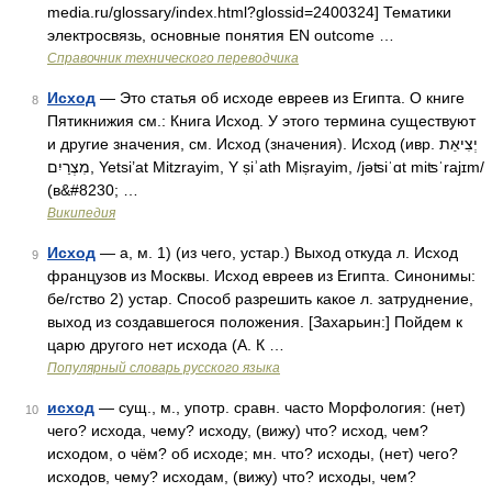
media.ru/glossary/index.html?glossid=2400324] Тематики
электросвязь, основные понятия EN outcome …
Справочник технического переводчика
Исход
— Это статья об исходе евреев из Египта. О книге
8
Пятикнижия см.: Книга Исход. У этого термина существуют
и другие значения, см. Исход (значения). Исход (ивр. יְצִיאַת
מִצְרַיִם‎, Yetsi’at Mitzrayim, Y ṣiʾath Miṣrayim, /jəʦiˈɑt miʦˈrajɪm/
(в&#8230; …
Википедия
Исход
— а, м. 1) (из чего, устар.) Выход откуда л. Исход
9
французов из Москвы. Исход евреев из Египта. Синонимы:
бе/гство 2) устар. Способ разрешить какое л. затруднение,
выход из создавшегося положения. [Захарьин:] Пойдем к
царю другого нет исхода (А. К …
Популярный словарь русского языка
исход
— сущ., м., употр. сравн. часто Морфология: (нет)
10
чего? исхода, чему? исходу, (вижу) что? исход, чем?
исходом, о чём? об исходе; мн. что? исходы, (нет) чего?
исходов, чему? исходам, (вижу) что? исходы, чем?