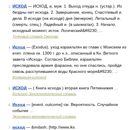
ИСХОД
— ИСХОД, а, муж. 1. Выход откуда н. (устар.). Из
3
бездны нет исхода. 2. Завершение, конец. Счастливый и.
дела. В исходе (на исходе) дня (вечером). Летальный и.
(смерть; спец.). Ладейный и. (в шахматах). 3. Начало,
исходный момент, исток. Логический&#8230; …
Толковый словарь Ожегова
Исход
— (Exodus), уход израильтян во главе с Моисеем из
4
егип. плена ок. 1300 г. до н.э., описанный в Кн. Ветхого
завета «Исход». Согласно Библии, израильтян
преследовала армия фараона, но они спаслись, пройдя
сквозь расступившиеся воды Красного моря&#8230; …
Всемирная история
ИСХОД
— ( Книга исхода ) вторая книга Пятикнижия …
5
Большой Энциклопедический словарь
Исход
— [event, outcome] см. Вероятность. Случайное
6
событие …
Экономико-математический словарь
исход
— &mdash; [http://www.iks
7