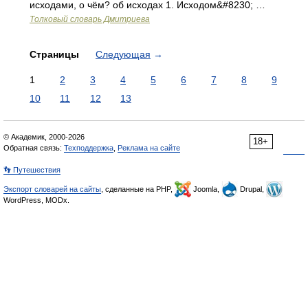
исходами, о чём? об исходах 1. Исходом&#8230; …
Толковый словарь Дмитриева
Страницы
Следующая
→
1
2
3
4
5
6
7
8
9
10
11
12
13
© Академик, 2000-2026
18+
Обратная связь:
Техподдержка
,
Реклама на сайте
👣 Путешествия
Экспорт словарей на сайты
, сделанные на PHP,
Joomla,
Drupal,
WordPress, MODx.